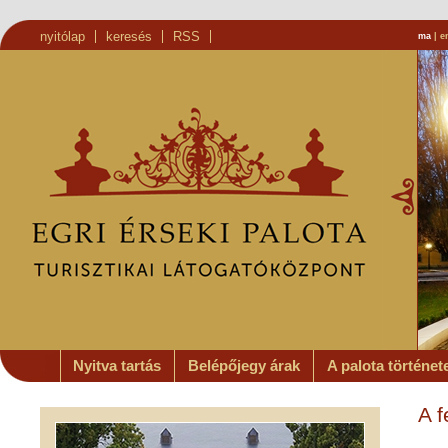
nyitólap
keresés
RSS
ma
|
e
Nyitva tartás
Belépőjegy árak
A palota történet
A f