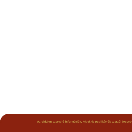
Az oldalon szereplő információk, képek és publikációk szerzői jogvéde