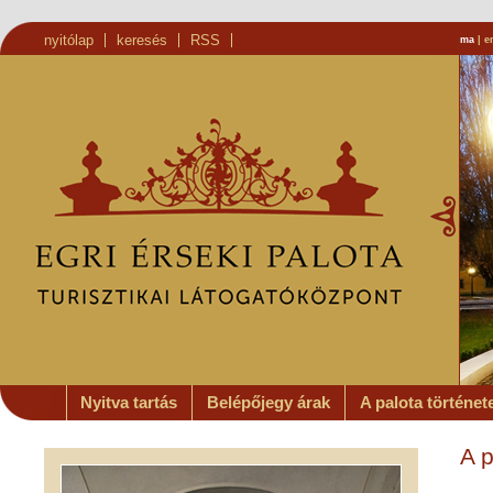
nyitólap
keresés
RSS
ma
|
e
Nyitva tartás
Belépőjegy árak
A palota történet
A p