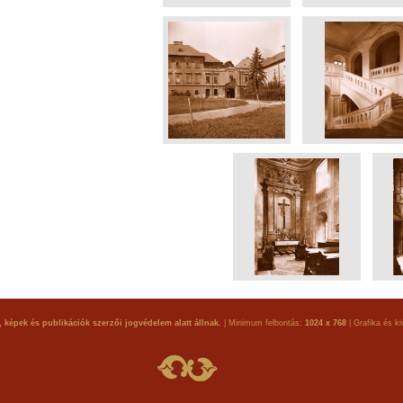
 képek és publikációk szerzői jogvédelem alatt állnak.
| Minimum felbontás:
1024 x 768
| Grafika és ki