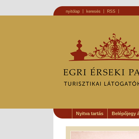
nyitólap
keresés
RSS
Nyitva tartás
Belépőjegy 