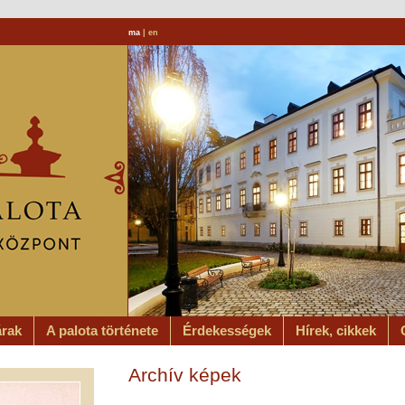
ma
|
en
árak
A palota története
Érdekességek
Hírek, cikkek
Archív képek