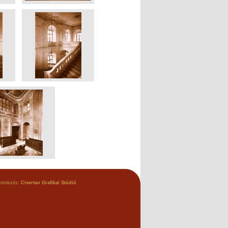
vitelezés:
Civertan Grafikai Stúdió