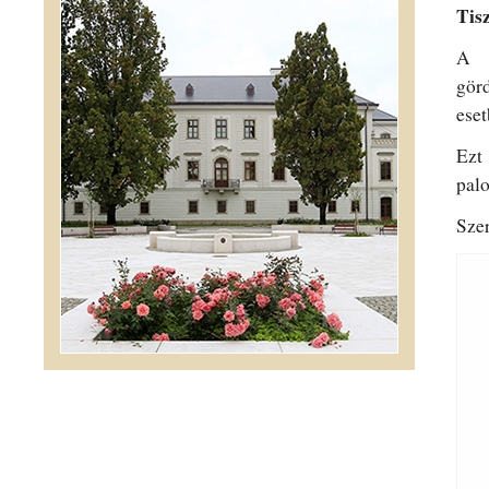
Tis
A n
gör
eset
Ezt
pal
Szer