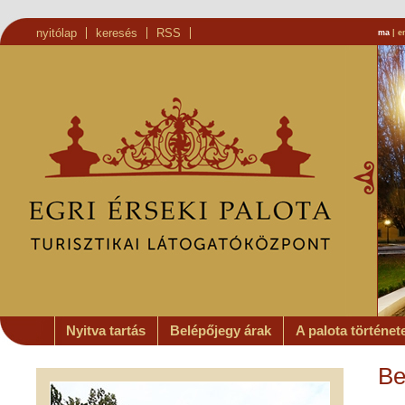
nyitólap
keresés
RSS
ma
|
e
Nyitva tartás
Belépőjegy árak
A palota történet
Be