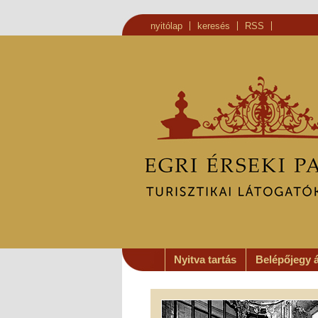
nyitólap
keresés
RSS
Nyitva tartás
Belépőjegy 