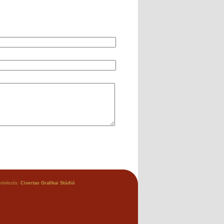
vitelezés:
Civertan Grafikai Stúdió