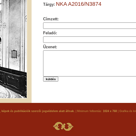
NKA A2016/N3874
Tárgy:
Címzett:
Feladó:
Üzenet:
 képek és publikációk szerzői jogvédelem alatt állnak.
| Minimum felbontás:
1024 x 768
| Grafika és ki