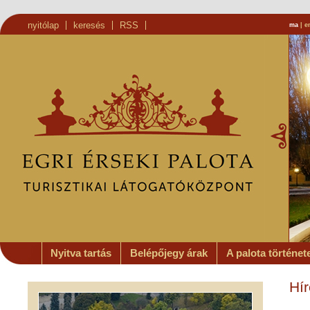
nyitólap
keresés
RSS
ma
|
e
Nyitva tartás
Belépőjegy árak
A palota történet
Hír