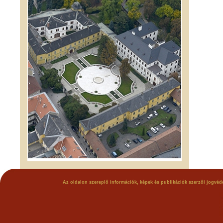
Az oldalon szereplő információk, képek és publikációk szerzői jogvéde