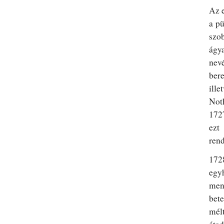
Az e
a pü
szo
ágy
nev
ber
ill
Not
1727
ezt
rend
172
egy
mene
bet
mélt