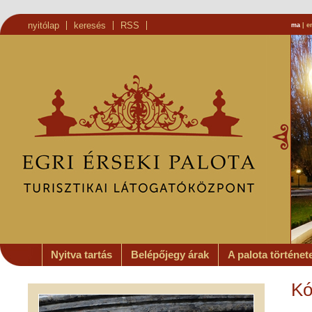
nyitólap
keresés
RSS
ma
|
e
Nyitva tartás
Belépőjegy árak
A palota történet
Kó