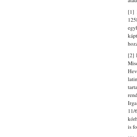
átad
[1]
1258
egy
káp
hozz
[2]
Mis
Hev
lati
tar
ren
Irg
11/
kór
is f