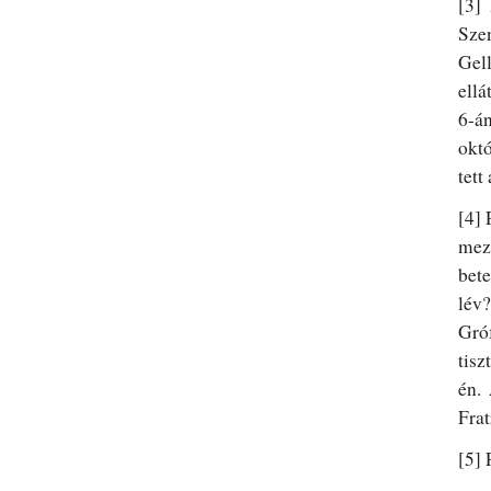
[3]
Sze
Gel
ellá
6-á
okt
tett
[4]
mez
bet
lév?
Gró
tisz
én.
Fra
[5]