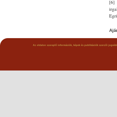
[6]
irg
Egri
Ajá
Az oldalon szereplő információk, képek és publikációk szerzői jogvéde