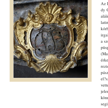
Az I
dy 
aláí
lat
kórh
irga
a sz
püs
(Ma
érk
rezi
pász
el?
vet
jel
kön
segi